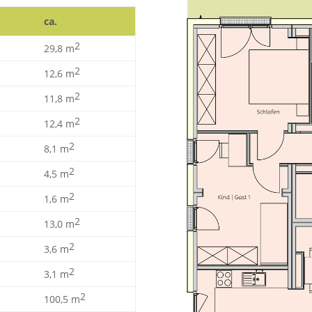
ca.
2
29,8 m
2
12,6 m
2
11,8 m
2
12,4 m
2
8,1 m
2
4,5 m
2
1,6 m
2
13,0 m
2
3,6 m
2
3,1 m
2
100,5 m