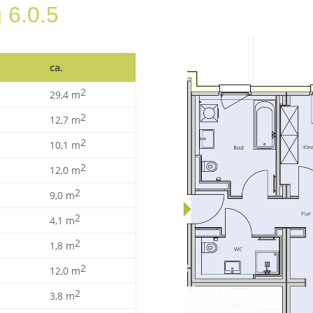
 6.0.5
ca.
2
29,4 m
2
12,7 m
2
10,1 m
2
12,0 m
2
9,0 m
2
4,1 m
2
1,8 m
2
12,0 m
2
3,8 m